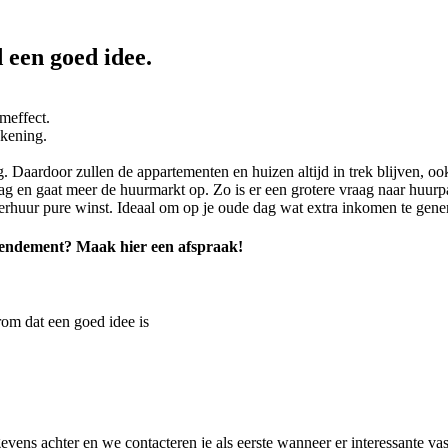
 een goed idee.
meffect.
ekening.
. Daardoor zullen de appartementen en huizen altijd in trek blijven, oo
 en gaat meer de huurmarkt op. Zo is er een grotere vraag naar huurpa
t verhuur pure winst. Ideaal om op je oude dag wat extra inkomen te gene
 rendement? Maak hier een afspraak!
om dat een goed idee is
evens achter en we contacteren je als eerste wanneer er interessante v