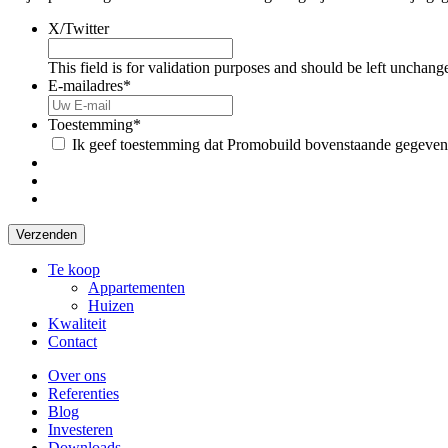
X/Twitter
This field is for validation purposes and should be left unchang
E-mailadres
*
Toestemming
*
Ik geef toestemming dat Promobuild bovenstaande gegeven
Te koop
Appartementen
Huizen
Kwaliteit
Contact
Over ons
Referenties
Blog
Investeren
Downloads