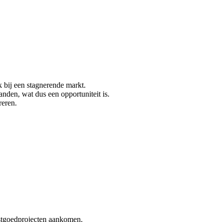
k bij een stagnerende markt.
nden, wat dus een opportuniteit is.
reren.
astgoedprojecten aankomen.